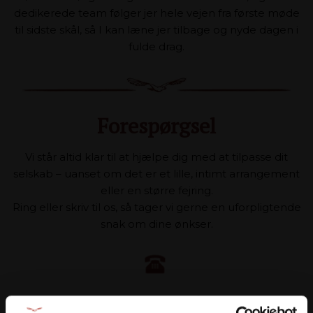
dedikerede team følger jer hele vejen fra første møde
til sidste skål, så I kan læne jer tilbage og nyde dagen i
fulde drag.
Forespørgsel
Vi står altid klar til at hjælpe dig med at tilpasse dit
selskab – uanset om det er et lille, intimt arrangement
eller en større fejring.
Ring eller skriv til os, så tager vi gerne en uforpligtende
snak om dine ønkser.
Giv os et kald på: