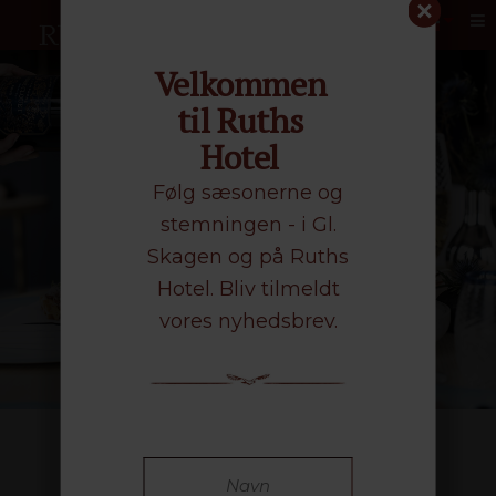
Me
Velkommen
til Ruths
Hotel
Følg sæsonerne og
stemningen - i Gl.
Skagen og på Ruths
Hotel. Bliv tilmeldt
vores nyhedsbrev.
Livets store fejringer