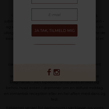
Uanset om anledningen er bryllup, fødselsdag,
jubilæum eller en anden milepæl, danner Gl. Skagen –
og særligt Ruths Hotel – den perfekte ramme om en
JA TAK, TILMELD MIG
uforglemmelig fejring. Her får du og dine nærmeste de
bedste forudsætninger for at gøre en særlig dag til et
minde for livet.
Den unikke kombination af historisk
badehotelstemning, moderne komfort og
nærværende service skaber et eksklusivt og intimt
udgangspunkt for jeres fest. Vores smukke
selskabslokaler – ikke mindst den karakteristiske
Dagmarsal – kan tilpasses netop jeres ønsker og
behov, hvad enten I drømmer om en stilfuld middag,
en romantisk reception eller en hel aften med dans og
fest.
Køkkenet sørger for gastronomi i særklasse, og vores