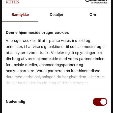
98 44 11 24
Samtykke
Detaljer
Om
Denne hjemmeside bruger cookies
Skriv til os på:
info@ruths-hotel.dk
Vi bruger cookies til at tilpasse vores indhold og
annoncer, til at vise dig funktioner til sociale medier og til
at analysere vores trafik. Vi deler også oplysninger om
din brug af vores hjemmeside med vores partnere inden
for sociale medier, annonceringspartnere og
analysepartnere. Vores partnere kan kombinere disse
data med andre oplysninger, du har givet dem, eller som
de har indsamlet fra din brug af deres tjenester.
Samtykkevalg
Nødvendig