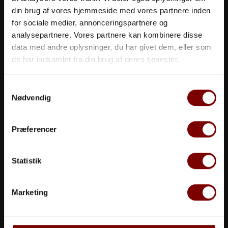
din brug af vores hjemmeside med vores partnere inden
for sociale medier, annonceringspartnere og
analysepartnere. Vores partnere kan kombinere disse
data med andre oplysninger, du har givet dem, eller som
de har indsamlet fra din brug af deres tjenester.
Restaurantchef
Samtykkevalg
Nødvendig
Louie Alexander Grabowski
Mail:
lag@ruths-hotel.dk
Præferencer
Statistik
Marketing