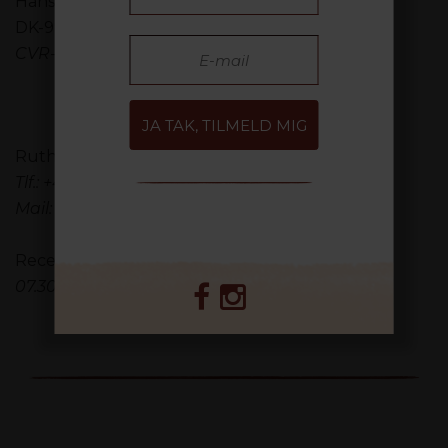
Hans Ruths Vej 1
DK-9990 Skagen
CVR-nummer: 11810985
JA TAK, TILMELD MIG
Ruths Hotel kan kontaktes på:
Tlf.: +45 9844 1124
Mail:
info@ruths-hotel.dk
Receptionen er åben dagligt:
07.30 - 22.00