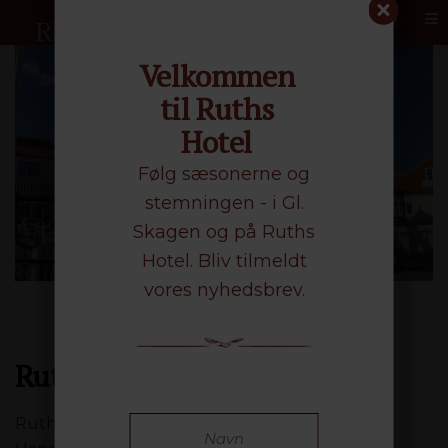
Me
Velkommen
til Ruths
Hotel
Følg sæsonerne og
stemningen - i Gl.
Skagen og på Ruths
Hotel. Bliv tilmeldt
vores nyhedsbrev.
Ruths Hotel oplysninger
Ruths Hotel A/S