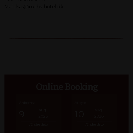
Mail:
kas@ruths-hotel.dk
Online Booking
Ankomst
Afrejse
aug
aug
9
10
2026
2026
Ændre dato
Ændre dato