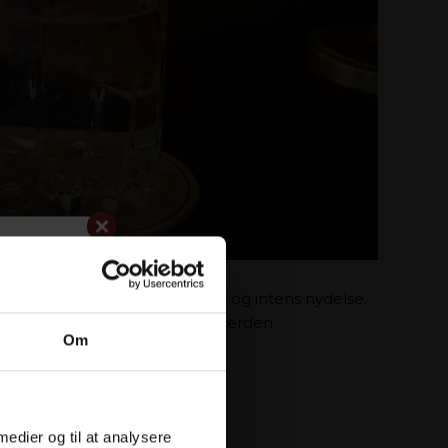
kle en gin af højeste kvalitet og intens nydelse.
 eksklusive råvarer fra hele verden.
å
Om
 medier og til at analysere