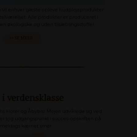
re vil enhver gæste opleve hudplejeprodukter
otelværelset. Alle produkter er produceret i
n økologiske og uden tilsætningsstoffer.
>> SE MERE
i verdensklasse
 Hotel og Åbybro Mejeri udviklede sig ved
der tog udgangspunkt i succes-opskriften på
meldags kærnet smør.