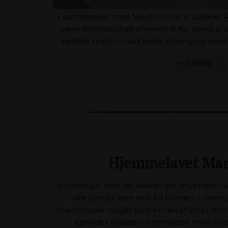
I samarbejde med Njord Gin har vi udviklet 
være internationalt anerkendt for deres pro
perfekt match, hvad angår tilgang og ambit
>> SE MERE
Hjemmelavet Ma
Vi udvælger nøje de råvarer der anvendes i 
alle produceret helt fra bunden i vore
marmelader indgår som en del af vores mo
ligeledes tilkøbes i forbindelse med v