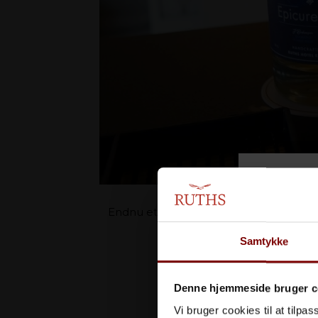
Endnu et samarbejde med Njord Gin, hvor
Bestående af håndplukkede 
Samtykke
Denne hjemmeside bruger c
Vi bruger cookies til at tilpas