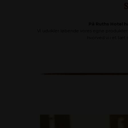
S
På Ruths Hotel ha
Vi udvikler løbende vores egne produkter
hvorved vi i et tæt