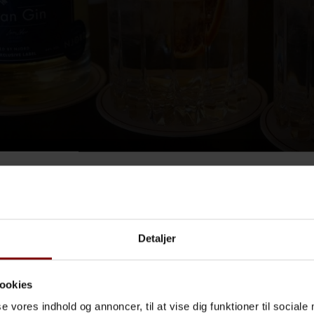
Velkommen til Ruths Hotel
 kreativiteten er blevet sluppet løs med henblik på at udvi
ingredienser fra vores nærområde, der elefant suppleres af
Følg sæsonerne og stemningen - i Gl. Skagen og p
Detaljer
Ruths Hotel. Bliv tilmeldt vores nyhedsbrev.
>> SE MERE
ookies
se vores indhold og annoncer, til at vise dig funktioner til sociale