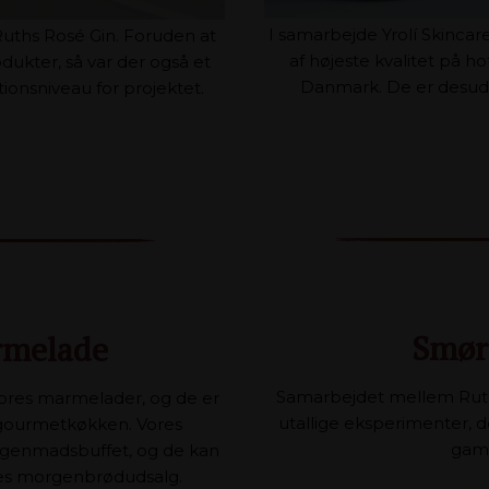
I samarbejde Yrolí Skinca
Ruths Rosé Gin. Foruden at
af højeste kvalitet på h
dukter, så var der også et
Danmark. De er desude
ionsniveau for projektet.
Smør 
rmelade
Samarbejdet mellem Ruths
vores marmelader, og de er
utallige eksperimenter, 
s gourmetkøkken. Vores
gam
rgenmadsbuffet, og de kan
ores morgenbrødudsalg.