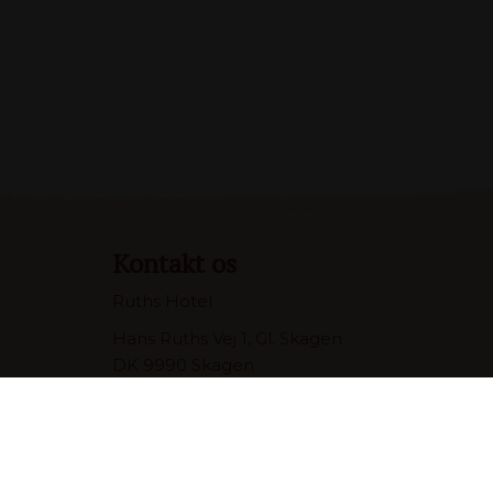
Kontakt os
Ruths Hotel
Hans Ruths Vej 1, Gl. Skagen
DK 9990 Skagen
+45 9844 1124
info@ruths-hotel.dk
Cookie deklaration