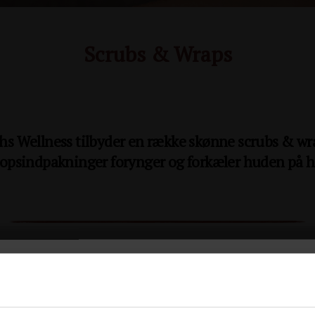
Scrubs & Wraps
hs Wellness tilbyder en række skønne scrubs & wr
ropsindpakninger forynger og forkæler huden på he
Velkommen til Ruths Hotel
eller og stimulerer blodcirkulationen, så din hud føles 