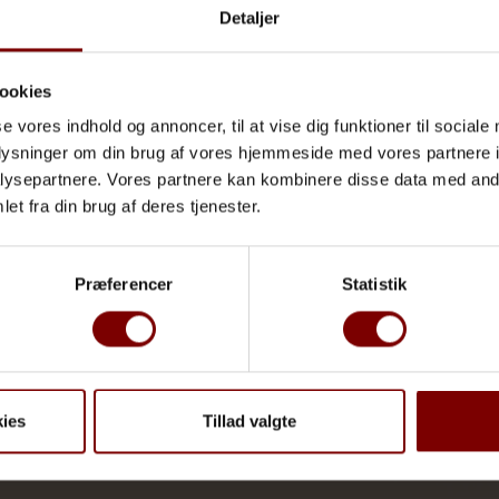
Følg sæsonerne og stemningen - i Gl. Skagen og p
Detaljer
Ruths Hotel. Bliv tilmeldt vores nyhedsbrev.
ookies
se vores indhold og annoncer, til at vise dig funktioner til sociale
oplysninger om din brug af vores hjemmeside med vores partnere i
ysepartnere. Vores partnere kan kombinere disse data med andr
et fra din brug af deres tjenester.
som udrenser og løfter både dit humør, energiniveau og
JA TAK, TILMELD MIG
Præferencer
Statistik
ies
Tillad valgte