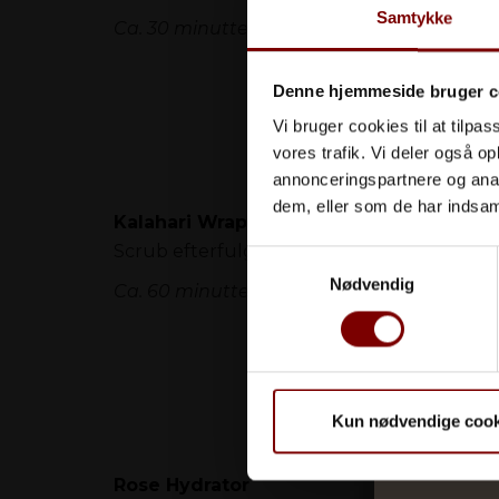
Samtykke
Ca. 30 minutter / 555 kr.
Denne hjemmeside bruger c
Vi bruger cookies til at tilpas
vores trafik. Vi deler også 
annonceringspartnere og anal
dem, eller som de har indsaml
Kalahari Wrap
Scrub efterfulgt af skøn kropsindpakning, 
Samtykkevalg
Nødvendig
Ca. 60 minutter/ 925 kr.
Kun nødvendige cook
Rose Hydrator