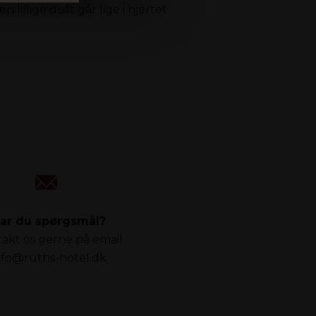
iflige duft går lige i hjertet.
ar du spørgsmål?
akt os gerne på email
nfo@ruths-hotel.dk