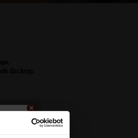
aps.
le din krop.
silkeblød og velplejet.