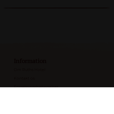
Information
Om Ruths Hotel
Kontakt os
Forretningsbetingelser
Feedback
>> Gavekort