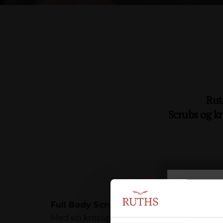
Rut
Scrubs og k
Full Body Scrub
Med en kropspeeling fjerner vi de døde hudc