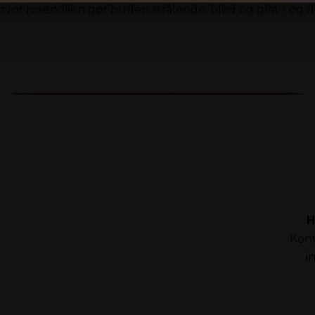
or rosenolien gør huden strålende, blød og glat - og den l
H
Kont
i